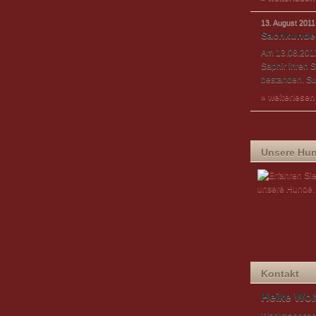
13. August 2011
Sachkunde
Am 13.08.2011
Saphir ihren
bestanden. Su
» weiterlesen
Unsere Hu
Kontakt
Heike Wol