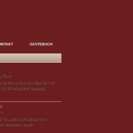
ONTAKT
GÄSTEBUCH
y-Sue
 hat Bonny-Sue vom Saphier ihre
 93 / 96 erfolgreich abgelegt.
12
oo
 hat Luisa mit Anbaytoo vom
 BH bestanden, super!