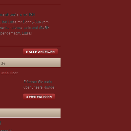
nachweis und BH
 hat Luisa mit Bonny-Sue vom
 Sachkundenachweis und die BH
per gemacht, Luisa!
» ALLE ANZEIGEN
nde
Erfahren Sie mehr
über unsere Hunde.
» WEITERLESEN
f