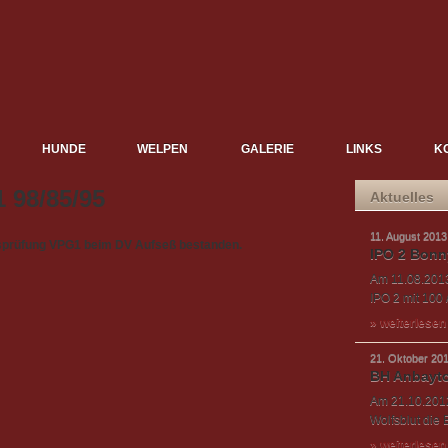
HUNDE
WELPEN
GALERIE
LINKS
K
 98/85/95
Aktuelles
11. August 2013
itsprüfung VPG1 beim
DV Aufseß bestanden.
IPO 2 Bonn
Am 11.08.2013
IPO 2 mit 100 /
» weiterlesen
21. Oktober 20
BH Anbayt
Am 21.10.2012
Wolfsblut die
» weiterlesen