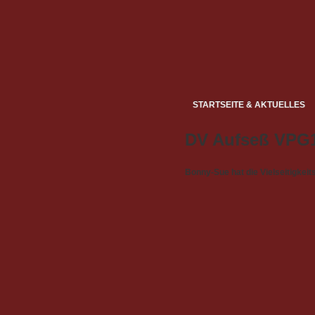
STARTSEITE & AKTUELLES
DV Aufseß VPG1
Bonny-Sue hat die Vielseitigke